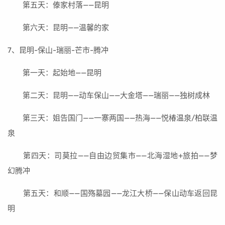
第五天：傣家村落——昆明
第六天：昆明——温馨的家
7、昆明-保山-瑞丽-芒市-腾冲
第一天：起始地——昆明
第二天：昆明——动车保山——大金塔——瑞丽——独树成林
第三天：姐告国门——一寨两国——热海——悦椿温泉/柏联温
泉
第四天：司莫拉——自由边贸集市——北海湿地+旅拍——梦
幻腾冲
第五天：和顺——国殇墓园——龙江大桥——保山动车返回昆
明