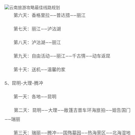
第六天：香格里拉——普达措——丽江
第七天：丽江——泸沽湖
第八天：泸沽湖——丽江
第九天：自由活动——丽江——千古情——动车返昆
第十天：送机——温馨的家
5、昆明-大理-腾冲
第一天：各地——昆明
第二天：昆明——大理——敞篷吉普车环海旅拍——姐告国门
——瑞丽
第三天：瑞丽——腾冲——国殇墓园——热海景区——北海湿地