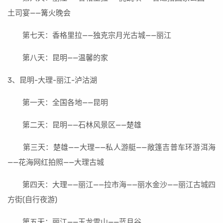
土司宴——篝火晚会
第七天：香格里拉——独克宗月光古城——丽江
第八天：昆明——温馨的家
3、昆明-大理-丽江-泸沽湖
第一天：全国各地——昆明
第二天：昆明——石林风景区——楚雄
第三天：楚雄——大理——私人游艇——敞篷吉普车环游洱海
——花海网红拍照——大理古城
第四天：大理——丽江——拉市海——丽水金沙——丽江古城四
方街(自行夜游)
第五天：丽江——玉龙雪山——蓝月谷