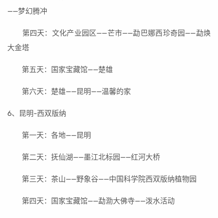
——梦幻腾冲
第四天：文化产业园区——芒市——勐巴娜西珍奇园——勐焕
大金塔
第五天：国家宝藏馆——楚雄
第六天：楚雄——昆明——温馨的家
6、昆明-西双版纳
第一天：各地——昆明
第二天：抚仙湖——墨江北标园——红河大桥
第三天：茶山——野象谷——中国科学院西双版纳植物园
第四天：国家宝藏馆——勐泐大佛寺——泼水活动