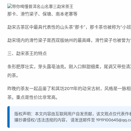
那卡、滑竹梁子、保塘、南本老寨等
勐宋古茶区中最具代表性的山头茶“那卡”，那卡茶也被称为“小班章
勐宋境内的滑竹梁子是西双版纳州的最高峰，滑竹梁子也被誉为“
三、勐宋茶王的特点
条形肥厚壮实，芽头露亳油亮。刚入口鲜甜细柔，尾调又带些清
的茶。
昨晚约茶友一起品鉴了和其坊2011年的动宋古树，风格是一脉
茶。重点是性价比非常高。
版权声明：本文内容由互联网用户自发贡献，该文观点仅代表作
嫌抄袭侵权/违法违规的内容， 请发送邮件至 1919100645@q