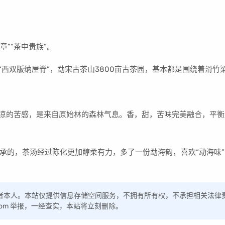
”“茶中贵族”。
西双版纳屋脊”，勐宋古茶山3800亩古茶园，基本都是围绕着滑竹
凉的苦感，是来自原始林的森林气息。香，甜，苦味完美融合，平衡
相承的，茶汤经过陈化更加醇柔有力，多了一份勐海韵，喜欢“动海味
者本人。本站仅提供信息存储空间服务，不拥有所有权，不承担相关法律
q.com 举报，一经查实，本站将立刻删除。