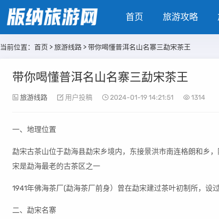
首页
旅游攻略
当前位置：
首页
>
旅游线路
> 带你喝懂普洱名山名寨三勐宋茶王
带你喝懂普洱名山名寨三勐宋茶王
旅游线路
用户投稿
2024-01-19 14:21:51
1314
一、地理位置
勐宋古茶山位于勐海县勐宋乡境内，东接景洪市南连格朗和乡，
宋是勐海最老的古茶区之一
1941年佛海茶厂(勐海茶厂前身）曾在勐宋建过茶叶初制所，设
二、勐宋名寨