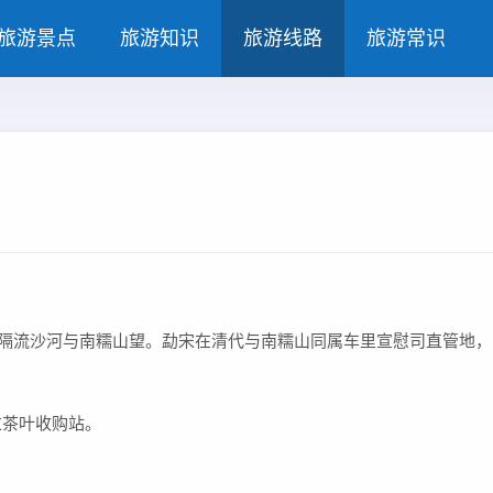
旅游景点
旅游知识
旅游线路
旅游常识
隔流沙河与南糯山望。勐宋在清代与南糯山同属车里宣慰司直管地，
过茶叶收购站。