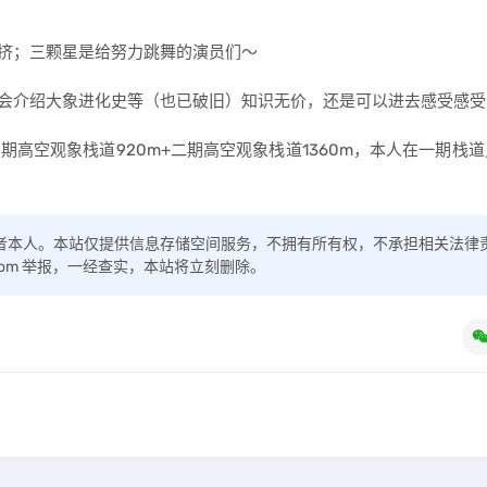
挤；三颗星是给努力跳舞的演员们～
会介绍大象进化史等（也已破旧）知识无价，还是可以进去感受感受
高空观象栈道920m+二期高空观象栈道1360m，本人在一期栈
者本人。本站仅提供信息存储空间服务，不拥有所有权，不承担相关法律
q.com 举报，一经查实，本站将立刻删除。