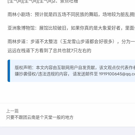
[生气R][生气R][生气R]2、景点吐槽
雨林小剧场：预计就是四五场不同民族的舞蹈，场地较为脏乱拥
亚洲象博物馆：展馆比较破旧，如果你真的是大象爱好者，里面
雨林步道：步道不太整洁（玉龙雪山步道都会好很多），分为一期
远远在栈道下方看到了总共也就7只左右的
版权声明：本文内容由互联网用户自发贡献，该文观点仅代表作
嫌抄袭侵权/违法违规的内容， 请发送邮件至 1919100645@q
上一篇
只要不跟团云南是个天堂一般的地方