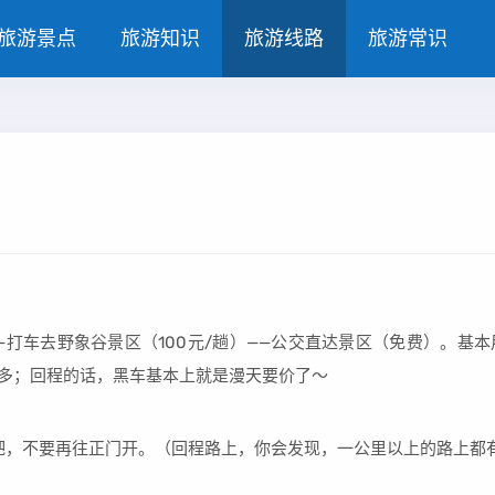
旅游景点
旅游知识
旅游线路
旅游常识
—打车去野象谷景区（100元/趟）——公交直达景区（免费）。基
多；回程的话，黑车基本上就是漫天要价了～
吧，不要再往正门开。（回程路上，你会发现，一公里以上的路上都