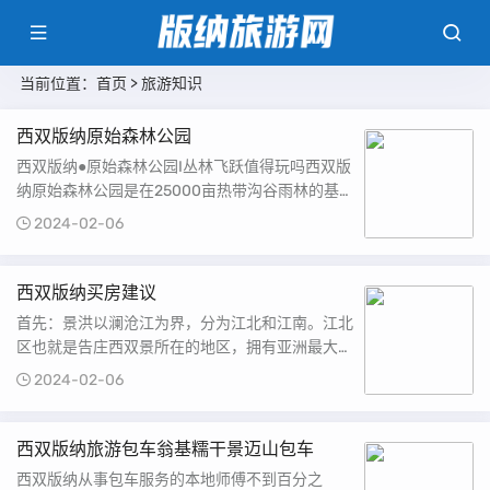
当前位置：
首页
>
旅游知识
西双版纳原始森林公园
西双版纳●原始森林公园I丛林飞跃值得玩吗西双版
纳原始森林公园是在25000亩热带沟谷雨林的基
础.上创建，园内森林覆盖率超过98%，是个天然
2024-02-06
的大氧吧路线:1.开车自驾，直......
西双版纳买房建议
首先：景洪以澜沧江为界，分为江北和江南。江北
区也就是告庄西双景所在的地区，拥有亚洲最大的
星光夜市。（人流量较多，周围配套设施齐全，稀
2024-02-06
缺江景房资源，目前特价江景房7000......
西双版纳旅游包车翁基糯干景迈山包车
西双版纳从事包车服务的本地师傅不到百分之