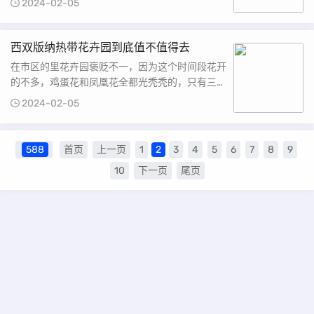
2024-02-05
主要有：牛角字、大鼓门、牛......
西双版纳热带花卉园到底值不值得去
在市区的里花卉园褒贬不一，因为这个时间段花开
的不多，鸡蛋花和凤凰花全都光秃秃的，只有三角
梅和莲花开的还不错。*带孩子老人的，建议坐电
2024-02-05
瓶车，园区说大不大说小不小，电......
588
首页
上一页
1
2
3
4
5
6
7
8
9
10
下一页
尾页