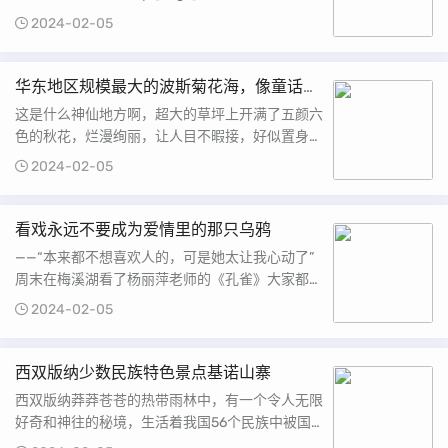
脚乱，不知道怎么拍，因为看到萤火虫开始发光的
2024-02-05
那一刻已经被惊住了；[赞R]......
华东地区规模最大的波斯菊花海，像童话仙
境
这是什么神仙地方啊，超大的草坪上开满了五颜六
色的秋花，烂漫绚丽，让人目不暇接，好似置身于
春天的百花园里。昨天与朋友们去了无锡宛山荡湿
2024-02-05
地公园，一来到这片花海，被无边......
看戏永远不要成为爱情里的那只乌鸦
——“本来都不想喜欢人的，可是她太让我心动了”
周末在梅溪湖看了杨丽萍老师的《孔雀》大家都在
悲伤男孔雀之死但我却被乌鸦共情了乌鸦刚出场
2024-02-05
时，被关在笼子里他没有......
西双版纳少数民族特色景点基诺山寨
西双版纳莽莽苍苍的热带雨林中，有一个令人无限
好奇和神往的秘境，生活着我国56个民族中被国
务院最后一个认定的民族——基诺族景区亮点景区