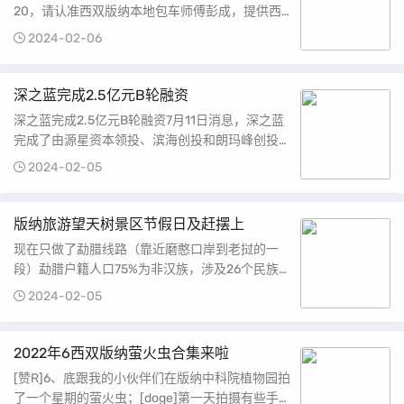
20，请认准西双版纳本地包车师傅彭成，提供西
双版纳周边纯玩包车（无套路，只挣自己合理的包
2024-02-06
车费），订票服务西双版纳纯玩包车版纳......
深之蓝完成2.5亿元B轮融资
深之蓝完成2.5亿元B轮融资7月11日消息，深之蓝
完成了由源星资本领投、滨海创投和朗玛峰创投跟
投的B轮融资，加上今年年初的Pre-B轮融资，B轮
2024-02-05
融资总额累计2.5亿元。到目......
版纳旅游望天树景区节假日及赶摆上
现在只做了勐腊线路（靠近磨憨口岸到老挝的一
段）勐腊户籍人口75%为非汉族，涉及26个民族，
值得自驾游体验当地特色。主推线路勐腊站-曼龙
2024-02-05
勒赶摆-望天树景区一日游（公共交......
2022年6西双版纳萤火虫合集来啦
[赞R]6、底跟我的小伙伴们在版纳中科院植物园拍
了一个星期的萤火虫；[doge]第一天拍摄有些手忙