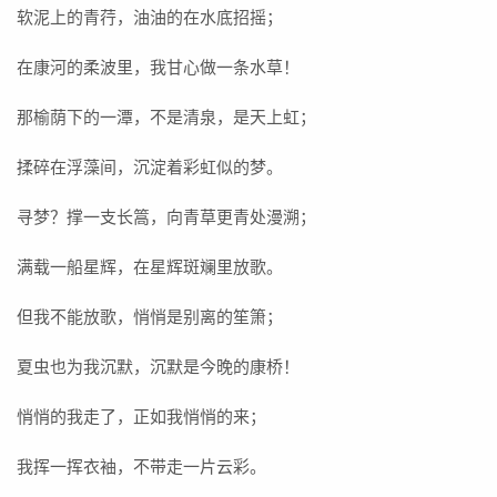
软泥上的青荇，油油的在水底招摇；
在康河的柔波里，我甘心做一条水草！
那榆荫下的一潭，不是清泉，是天上虹；
揉碎在浮藻间，沉淀着彩虹似的梦。
寻梦？撑一支长篙，向青草更青处漫溯；
满载一船星辉，在星辉斑斓里放歌。
但我不能放歌，悄悄是别离的笙箫；
夏虫也为我沉默，沉默是今晚的康桥！
悄悄的我走了，正如我悄悄的来；
我挥一挥衣袖，不带走一片云彩。