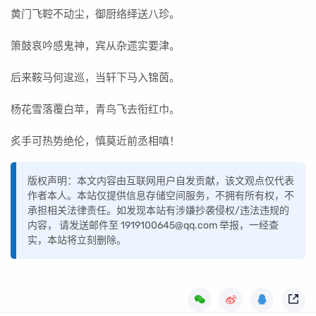
黄门飞鞚不动尘，御厨络绎送八珍。
箫鼓哀吟感鬼神，宾从杂遝实要津。
后来鞍马何逡巡，当轩下马入锦茵。
杨花雪落覆白苹，青鸟飞去衔红巾。
炙手可热势绝伦，慎莫近前丞相嗔！
版权声明：本文内容由互联网用户自发贡献，该文观点仅代表
作者本人。本站仅提供信息存储空间服务，不拥有所有权，不
承担相关法律责任。如发现本站有涉嫌抄袭侵权/违法违规的
内容， 请发送邮件至 1919100645@qq.com 举报，一经查
实，本站将立刻删除。