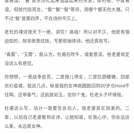
容易湿。“鬟”是头顶扎起来或盘起来的头发，厚的很，不容易
湿。但就代指而言，“鬓”“鬟”“髻”等词，用哪个都无伤大雅。只
不过“鬓”是第四声，不在诗的平仄上。
老杜的律诗是天下一绝，讲究！高级！所以对平仄，他是有强
迫症的，除非故意炫技，写那些拗体诗。他还真有写。
“香雾”、“玉臂”，我认为，杜甫在吹牛，或者意淫。他老婆肯定
没这么有感觉。
你想想，一是战争逃荒，二是拖儿带女，三是饥肠辘辘，四是
衣衫褴褛，就这几点，纵是我的女神高圆圆回到20岁也Hold不
住啊。还带香气，还肌肤如玉，信你个鬼，杜老头子坏得很。
杜甫这么写，估计一是要告诉后人，我老婆其实挺美的。二
是，以后自己老婆看到这诗，让她知道，在我心中，你永远这
么美，永远是女神。