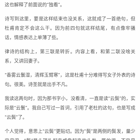
这也解释了前面说的“独看”。
诗写到这里，要是这样结束也没关系，这就成了一首绝句，但
杜甫肯定不会这么干。因为前四句就这样结尾，有点像牢骚
话，情感表达上单薄了些。
律诗的结构上，第三联是转折。内容上看，和第二联没啥关
系，又讲回妻子。
“香雾云鬟湿，清辉玉臂寒”，这是杜甫十分难得写女子外表的诗
句。很美。诗圣就是出手不凡。
我读这两句时，因为那书字小，没看清，一直是读“云鬓”的，实
际是“云鬟”。我自己写过一首词，引用了老杜的这句，也是写成
“云鬓”了。
个人觉得，意思上“云鬓”更贴切。因为“鬓”是两侧的鬓发，量少