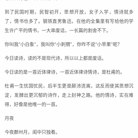
到了民国时期，民智初开，思想开放，女子入学，情诗就多
了，情书也多了。钢铁直男鲁迅，在他的全集里有写给他的学
生许广平的情书，一大串废话，一长篇的割舍不下。
你叫我“小白象”，我叫你“小刺猬”，你咋不说“小苹果”呢？
今日读诗，读的不是现代诗，所以以上都是废话。
今日读的是一首近体律诗，一首近体律诗情诗，是杜甫的。
杜甫一生忧国忧民，后半生更是颠沛流离，这反而使其思想沉
淀，发酵出更沉郁的诗作，走上封神之路。他的情诗，实在难
得，好像是他唯一的一首。
月夜
今夜鄜州月，闺中只独看。