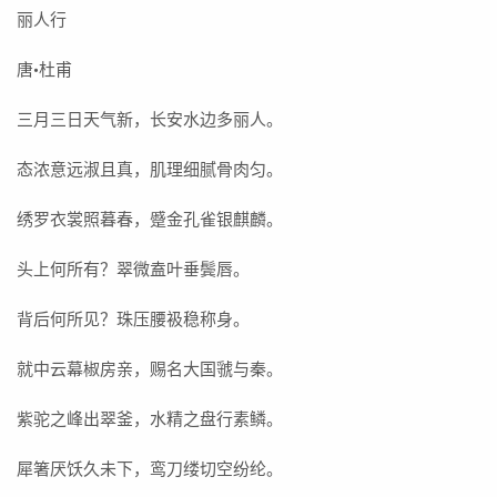
丽人行
唐·杜甫
三月三日天气新，长安水边多丽人。
态浓意远淑且真，肌理细腻骨肉匀。
绣罗衣裳照暮春，蹙金孔雀银麒麟。
头上何所有？翠微盍叶垂鬓唇。
背后何所见？珠压腰衱稳称身。
就中云幕椒房亲，赐名大国虢与秦。
紫驼之峰出翠釜，水精之盘行素鳞。
犀箸厌饫久未下，鸾刀缕切空纷纶。