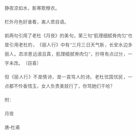
静夜凉如水，新寒欺橙衣。
栏外月色好谁看，离人悲自语。
前两句引用了老杜《月夜》的美句，第三句“肌理细腻骨肉匀”也
是引用老杜的，《丽人行》中有“三月三日天气新，长安水边多
丽人。态浓意远淑且真，肌理细腻骨肉匀”，抄得有点过分，一
字未改。（窃喜）
但《丽人行》不是情诗，是一首骂人的诗。老杜忧国忧民，一
点都不怜香惜玉，女人负责美就行了，你骂她们干哈？
附：
月夜
唐·杜甫