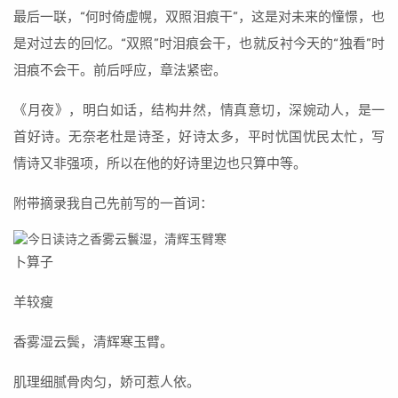
最后一联，“何时倚虚幌，双照泪痕干”，这是对未来的憧憬，也
是对过去的回忆。“双照”时泪痕会干，也就反衬今天的“独看”时
泪痕不会干。前后呼应，章法紧密。
《月夜》，明白如话，结构井然，情真意切，深婉动人，是一
首好诗。无奈老杜是诗圣，好诗太多，平时忧国忧民太忙，写
情诗又非强项，所以在他的好诗里边也只算中等。
附带摘录我自己先前写的一首词：
卜算子
羊较瘦
香雾湿云鬓，清辉寒玉臂。
肌理细腻骨肉匀，娇可惹人依。