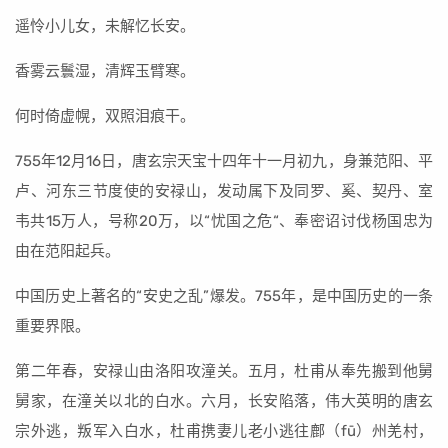
遥怜小儿女，未解忆长安。
香雾云鬟湿，清辉玉臂寒。
何时倚虚幌，双照泪痕干。
755年12月16日，唐玄宗天宝十四年十一月初九，身兼范阳、平
卢、河东三节度使的安禄山，发动属下及同罗、奚、契丹、室
韦共15万人，号称20万，以“忧国之危“、奉密诏讨伐杨国忠为
由在范阳起兵。
中国历史上著名的“安史之乱”爆发。755年，是中国历史的一条
重要界限。
第二年春，安禄山由洛阳攻潼关。五月，杜甫从奉先搬到他舅
舅家，在潼关以北的白水。六月，长安陷落，伟大英明的唐玄
宗外逃，叛军入白水，杜甫携妻儿老小逃往鄜（fū）州羌村，