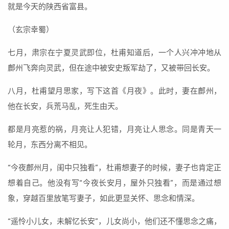
就是今天的陕西省富县。
（玄宗幸蜀）
七月，肃宗在宁夏灵武即位，杜甫知道后，一个人兴冲冲地从
鄜州飞奔向灵武，但在途中被安史叛军劫了，又被带回长安。
八月，杜甫望月思家，写下这首《月夜》。此时，妻在鄜州，
他在长安，兵荒马乱，死生由天。
都是月亮惹的祸，月亮让人犯错，月亮让人思念。同是青天一
轮月，东西分离不相见。
“今夜鄜州月，闺中只独看”，杜甫想妻子的时候，妻子也肯定正
想着自己。他没有写“今夜长安月，屋外只独看”，而是通过想
象，穿越百里放笔写妻子，如此更显关怀、思念和情深。
“遥怜小儿女，未解忆长安”，儿女尚小，他们还不懂思念之痛，