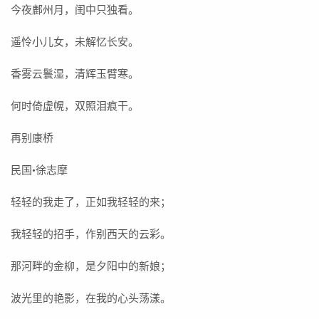
今夜鄜州月，闺中只独看。
遥怜小儿女，未解忆长安。
香雾云鬟湿，清辉玉臂寒。
何时倚虚幌，双照泪痕干。
再别康桥
民国·徐志摩
轻轻的我走了，正如我轻轻的来；
我轻轻的招手，作别西天的云彩。
那河畔的金柳，是夕阳中的新娘；
波光里的艳影，在我的心头荡漾。