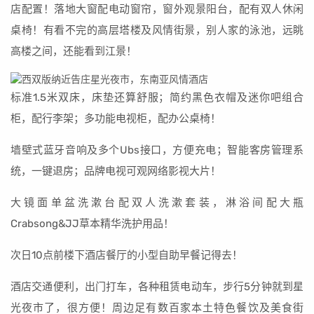
店配置！落地大窗配电动窗帘，窗外观景阳台，配有双人休闲
桌椅！有看不完的高层塔楼及风情街景，别人家的泳池，远眺
高楼之间，还能看到江景！
标准1.5米双床，床垫还算舒服；简约黑色衣帽及迷你吧组合
柜，配行李架；多功能电视柜，配办公桌椅！
墙壁式蓝牙音响及多个Ubs接口，方便充电；智能客房管理系
统，一键退房；品牌电视可观网络影视大片！
大镜面单盆洗漱台配双人洗漱套装，淋浴间配大瓶
Crabsong&JJ草本精华洗护用品！
次日10点前楼下酒店餐厅的小型自助早餐记得去！
酒店交通便利，出门打车，各种租赁电动车，步行5分钟就到星
光夜市了，很方便！周边足有数百家本土特色餐饮及美食街