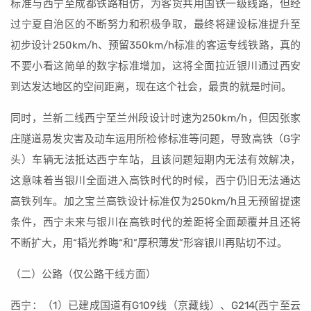
标准与西宁至成都铁路相仿，为客货共用国铁一级线路，但经
过宁夏自治区的不断努力和积极争取，最终将建设标准提升至
初步设计250km/h、预留350km/h标准的客运专线铁路，真的
不要小看这简单的数字标准增加，这将全面拉近银川通过西安
到达发达地区的空间距离，现在这个社会，最贵的就是时间。
同时，兰新二线西宁至兰州段设计时速为250km/h，但因张家
庄隧道易发灾害及动车运用所检修标准等问题，导致高铁（G字
头）车辆无法抵达西宁车站，且该问题短期内无法有效解决，
这意味着当银川全面进入高铁时代的时候，西宁仍旧无法通达
高铁列车。加之宝兰高铁设计标准仅为250km/h且无预留提速
条件，西宁未来与银川在高铁时代的差距将全面颠覆并且还将
不断扩大，用“韬光养晦“和”厚积薄发”形容银川再贴切不过。
（二）公路（仅公路干线方面）
西宁：（1）已建成国道有G109线（京藏线）、G214(西宁至云