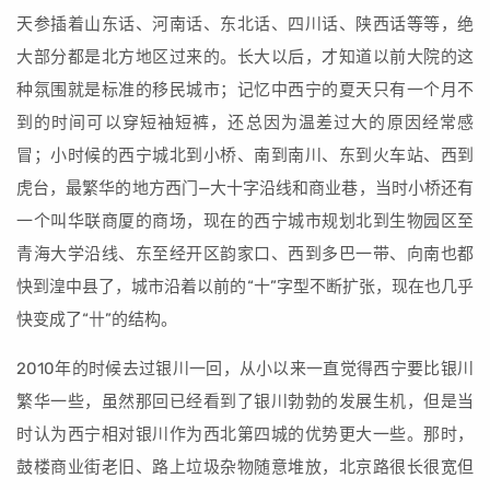
天参插着山东话、河南话、东北话、四川话、陕西话等等，绝
大部分都是北方地区过来的。长大以后，才知道以前大院的这
种氛围就是标准的移民城市；记忆中西宁的夏天只有一个月不
到的时间可以穿短袖短裤，还总因为温差过大的原因经常感
冒；小时候的西宁城北到小桥、南到南川、东到火车站、西到
虎台，最繁华的地方西门—大十字沿线和商业巷，当时小桥还有
一个叫华联商厦的商场，现在的西宁城市规划北到生物园区至
青海大学沿线、东至经开区韵家口、西到多巴一带、向南也都
快到湟中县了，城市沿着以前的“十”字型不断扩张，现在也几乎
快变成了“卄”的结构。
2010年的时候去过银川一回，从小以来一直觉得西宁要比银川
繁华一些，虽然那回已经看到了银川勃勃的发展生机，但是当
时认为西宁相对银川作为西北第四城的优势更大一些。那时，
鼓楼商业街老旧、路上垃圾杂物随意堆放，北京路很长很宽但