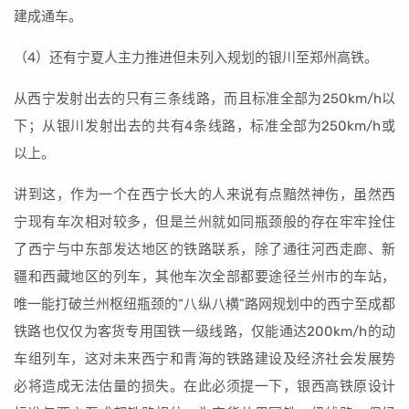
建成通车。
（4）还有宁夏人主力推进但未列入规划的银川至郑州高铁。
从西宁发射出去的只有三条线路，而且标准全部为250km/h以
下；从银川发射出去的共有4条线路，标准全部为250km/h或
以上。
讲到这，作为一个在西宁长大的人来说有点黯然神伤，虽然西
宁现有车次相对较多，但是兰州就如同瓶颈般的存在牢牢拴住
了西宁与中东部发达地区的铁路联系，除了通往河西走廊、新
疆和西藏地区的列车，其他车次全部都要途径兰州市的车站，
唯一能打破兰州枢纽瓶颈的“八纵八横”路网规划中的西宁至成都
铁路也仅仅为客货专用国铁一级线路，仅能通达200km/h的动
车组列车，这对未来西宁和青海的铁路建设及经济社会发展势
必将造成无法估量的损失。在此必须提一下，银西高铁原设计