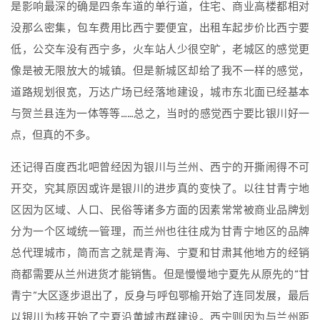
是影响最深的确是四条车道的单行道，住宅、商业高楼都相对
没那么密集，包车费用比西宁要便宜，出租车起步价比西宁要
低，公交车没有西宁多，火车站人少很空旷，老城区的感觉更
像是被无限放大的城镇。但是新城区却给了我不一样的感觉，
道路规划很宽，万达广场已经落地建设，城市东北面已经基本
与贺兰县连为一体等等……总之，当时的感觉西宁要比银川好一
点，但真的不多。
还记得百度西北吧曾经因为银川与兰州、西宁的开撕闹得不可
开交，究其原因或许是银川的进步真的变快了。以往甘青宁地
区因为区域、人口、民俗等诸多方面的因素常常被商业品牌划
分为一个区域统一管理，而兰州也往往成为甘青宁地区的品牌
总代理城市，简而言之就是青海、宁夏和甘肃其他地方的经销
商都需要从兰州进货才能销售。但是慢慢地宁夏先从原先的“甘
青宁”大区逐步退出了，反身与呼包鄂榆开始了连同发展，最后
以银川为核开始了宁夏沿黄城市群建设。西宁则因为与兰州距