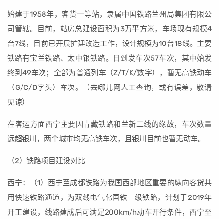
始建于1958年，客货一等站，隶属中国铁路兰州局集团有限公
司管辖。目前，站房总建设面积为3万平方米，车场现有规模4
台7线，目前已开展扩建改造工作，设计规模为10台18线。主要
铁路有宝兰铁路、太中银铁路。日到发车次57车次，其中始发
终到49车次；全部为普通列车（Z/T/K/数字），暂无高铁动车
（G/C/D字头）车次。（去哪儿网人工查询，或有误差，敬请
见谅）
在客运方面西宁主要因青藏铁路和兰新二线的缘故，车次数量
远超银川，两个城市均无高铁车次，且银川目前也暂无动车。
（2）铁路项目建设对比
西宁：（1）西宁至成都铁路为我国西部地区重要的纵向客货共
用快速铁路通道，为双线电气化国铁一级铁路，计划于2019年
开工建设，线路建成后可满足200km/h动车开行条件，西宁至