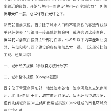
离较近的缘故，开始与兰州一同建设“兰州—西宁城市群”，但仿
佛与天津一般，总是环绕在光环之下。
然而就目前来说，西宁除了城市人口和不通高铁的客运专线似
乎已经失去了与银川一较高低的机会吧，或许言语比较直白，
但是我以前就在投资主管部门任职，也希望以下内容能够让引
领、带动和参与西宁建设的各位略加思索一番。（这部分比较
主观、还望见谅）
一、城市经济规模（参照官方统计数字）
二、城市整体规模（Google截图）
西宁位于青藏高原东部，地处湟水谷地，湟水河及其支流南川
河、北川河相汇于此，城市依河谷发展。暂无环形绕城高速，
但有北绕城高速G6主线和南绕城高速G0612组成的南北环城高
速穿境而过。