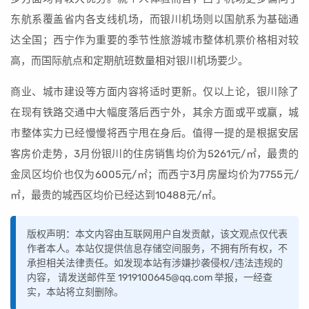
东航系覆盖省内各支线机场，而银川机场则以国航系为基础通
达全国；西宁作为重要的季节性旅游城市整体机票价格相对较
高，而国际航点和定期航班数量相对银川机场要少。
商业、城市建设等方面内容将适时更新。仅以上论，银川除了
在现有铁路交通中大幅度落后西宁外，其余方面或平或赢，城
市整体实力已经慢慢将西宁甩在身后。值得一提的是根据安居
客房价走势，3月份银川的住房销售均价为5261元/㎡，最贵的
金凤区均价也仅为6005元/㎡；而西宁3月房屋均价为7755元/
㎡，最贵的城西区均价已经达到10488元/㎡。
版权声明：本文内容由互联网用户自发贡献，该文观点仅代表
作者本人。本站仅提供信息存储空间服务，不拥有所有权，不
承担相关法律责任。如发现本站有涉嫌抄袭侵权/违法违规的
内容， 请发送邮件至 1919100645@qq.com 举报，一经查
实，本站将立刻删除。